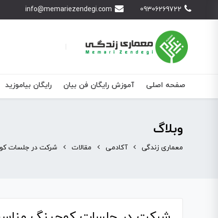
info@memariezendegi.com
09306269722
صفحه اصلی
آموزش رایگان فن بیان
رایگان بیاموزید
وبلاگ
معماری زندگی
آکادمی
مقالات
شرکت در جلسات کو
شرکت در جلسات کوچینگ مناسب