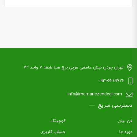
تهران جردن نبش عاطفی غربی برج صبا طبقه ۷ واحد 72
09306269722
info@memariezendegi.com
دسترسی سریع
فن بیان
کوچینگ
دوره ها
حساب کاربری