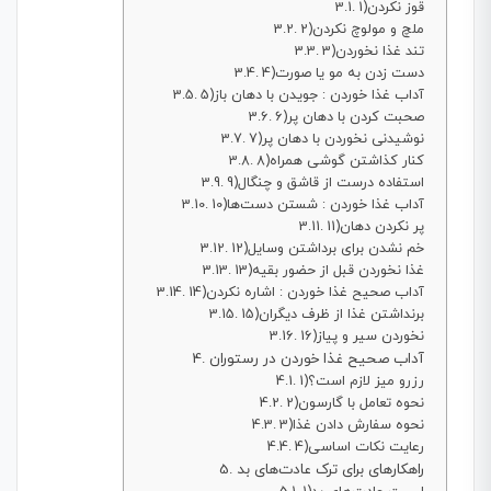
1)قوز نکردن
2)ملچ و مولوچ نکردن
3)تند غذا نخوردن
4)دست زدن به مو یا صورت
5)آداب غذا خوردن : جویدن با دهان باز
6)صحبت کردن با دهان پر
7)نوشیدنی نخوردن با دهان پر
8)کنار کذاشتن گوشی همراه
9)استفاده درست از قاشق و چنگال
10)آداب غذا خوردن : شستن دست‌ها
11)پر نکردن دهان
12)خم نشدن برای برداشتن وسایل
13)غذا نخوردن قبل از حضور بقیه
14)آداب صحیح غذا خوردن : اشاره نکردن
15)برنداشتن غذا از ظرف دیگران
16)نخوردن سیر و پیاز
آداب صحیح غذا خوردن در رستوران
1)رزرو میز لازم است؟
2)نحوه تعامل با گارسون
3)نحوه سفارش دادن غذا
4)رعایت نکات اساسی
راهکارهای برای ترک عادت‌های بد