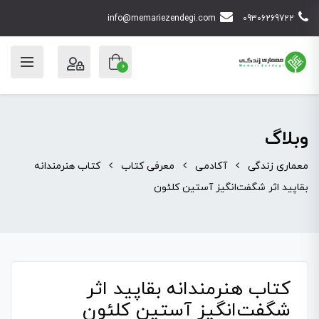
info@memariezendegi.com
09306269722
0
وبلاگ
معماری زندگی
آکادمی
معرفی کتاب
کتاب هنرمندانه
بقاپید اثر شگفت‌انگیز آستین کلئون
کتاب هنرمندانه بقاپید اثر
شگفت‌انگیز آستین کلئون