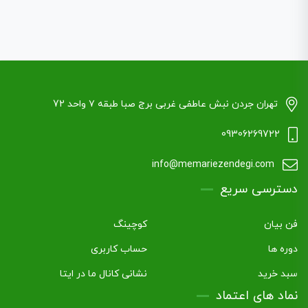
تهران جردن نبش عاطفی غربی برج صبا طبقه ۷ واحد 72
09306269722
info@memariezendegi.com
دسترسی سریع
فن بیان
کوچینگ
دوره ها
حساب کاربری
سبد خرید
نشانی کانال ما در ایتا
نماد های اعتماد