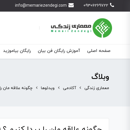
info@memariezendegi.com
09306269722
صفحه اصلی
آموزش رایگان فن بیان
رایگان بیاموزید
وبلاگ
معماری زندگی
آکادمی
ویدئوها
چگونه علاقه مان را
چگونه علاقه مان را پیدا کنیم ؟ 