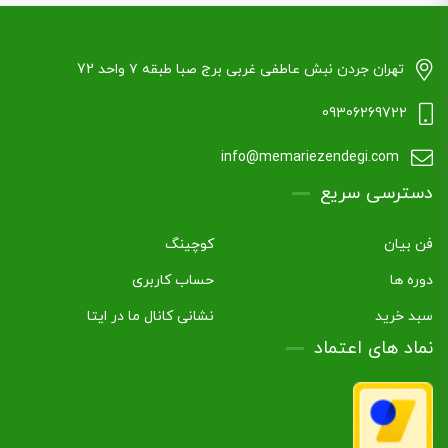
تهران جردن نبش عاطفی غربی برج صبا طبقه ۷ واحد 72
09306269722
info@memariezendegi.com
دسترسی سریع
فن بیان
کوچینگ
دوره ها
حساب کاربری
سبد خرید
نشانی کانال ما در ایتا
نماد های اعتماد