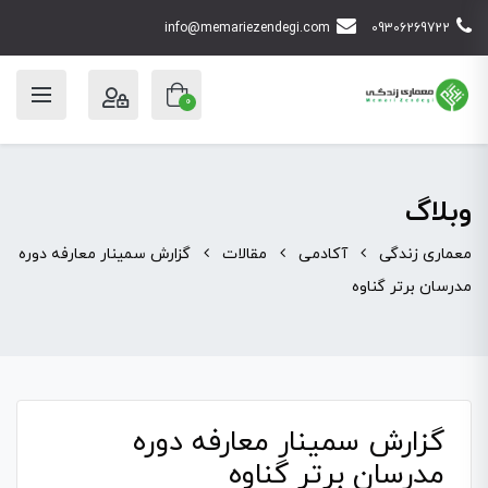
info@memariezendegi.com
09306269722
0
وبلاگ
معماری زندگی
آکادمی
مقالات
گزارش سمینار معارفه دوره
مدرسان برتر گناوه
گزارش سمینار معارفه دوره
مدرسان برتر گناوه