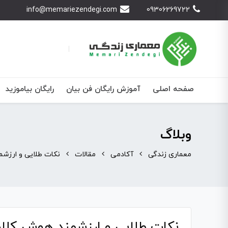
info@memariezendegi.com
09306269722
صفحه اصلی
آموزش رایگان فن بیان
رایگان بیاموزید
وبلاگ
معماری زندگی
آکادمی
مقالات
نکات طلایی و ارزشم
نکات طلایی و ارزشمند هوش کلا