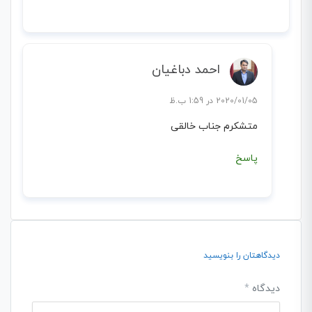
احمد دباغیان
2020/01/05 در 1:59 ب.ظ
متشکرم جناب خالقی
پاسخ
دیدگاهتان را بنویسید
دیدگاه
*