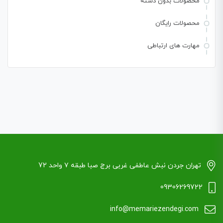
محصولات بدون دسته
محصولات رایگان
مهارت های ارتباطی
تهران جردن نبش عاطفی غربی برج صبا طبقه ۷ واحد 72
09306269722
info@memariezendegi.com