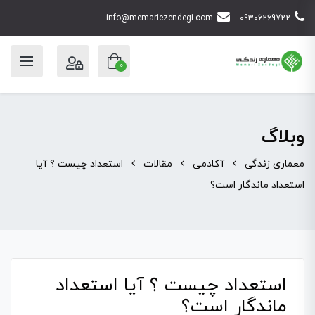
info@memariezendegi.com
09306269722
0
وبلاگ
معماری زندگی
آکادمی
مقالات
استعداد چیست ؟ آیا
استعداد ماندگار است؟
استعداد چیست ؟ آیا استعداد
ماندگار است؟