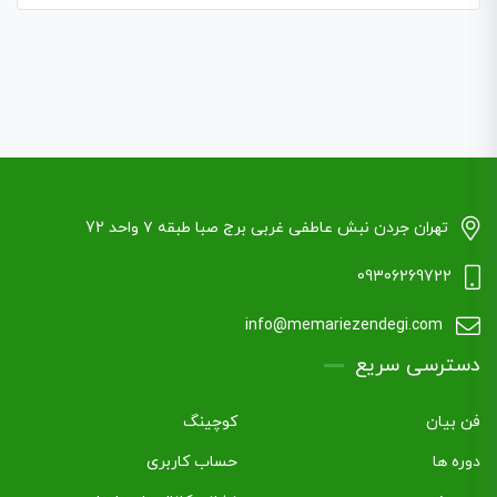
تهران جردن نبش عاطفی غربی برج صبا طبقه ۷ واحد 72
09306269722
info@memariezendegi.com
دسترسی سریع
فن بیان
کوچینگ
دوره ها
حساب کاربری