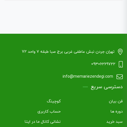
تهران جردن نبش عاطفی غربی برج صبا طبقه ۷ واحد 72
09306269722
info@memariezendegi.com
دسترسی سریع
فن بیان
کوچینگ
دوره ها
حساب کاربری
سبد خرید
نشانی کانال ما در ایتا