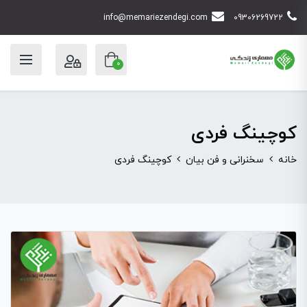
info@memariezendegi.com
09306269722
0
کوچینگ فردی
خانه
سخنرانی و فن بیان
کوچینگ فردی