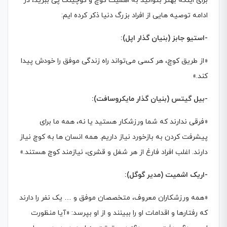
برای اینکه بهتر بتوانید به اهمیت کوچ و کوچینگ پی ببرید، در
ادامه توصیه هایی از افراد بزرگ دنیا ذکر کرده ایم:
-استیو جابز (بنیان گذار اپل):
«از طریق کوچ، هر کسی می‌تواند راه زندگی موفق را خودش پیدا
کند.»
-بیل گیتس (بنیان گذار مایکروسافت):
«فرقی ندارند که شما ورزشکار هستید یا نه، همه ما برای
پیشرفت کردن به بازخورد نیاز داریم. همه انسان ها به کوچ نیاز
دارند. اغلب افراد فارغ از هر شغل و قشری، نیازمند کوچ هستند.»
-اریک اشمیت (مدیر گوگل):
«همه ورزشکاران معروف، متخصصان موفق و … یک نفر را دارند
که رفتارها و اقدامات او را ببینند و از او بپرسد: «آیا منظورت