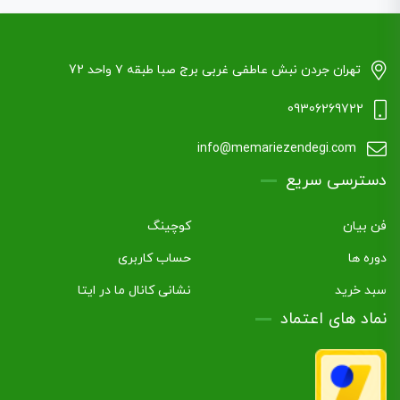
تهران جردن نبش عاطفی غربی برج صبا طبقه ۷ واحد 72
09306269722
info@memariezendegi.com
دسترسی سریع
فن بیان
کوچینگ
دوره ها
حساب کاربری
سبد خرید
نشانی کانال ما در ایتا
نماد های اعتماد