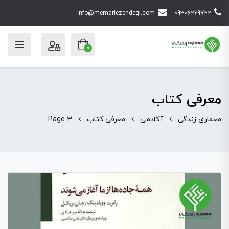
info@memariezendegi.com
09306269722
0
معرفی کتاب
معماری زندگی
آکادمی
معرفی کتاب
Page 3