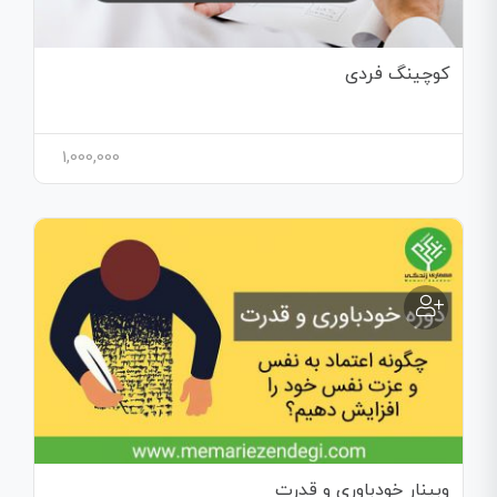
کوچینگ فردی
1,000,000
وبینار خودباوری و قدرت