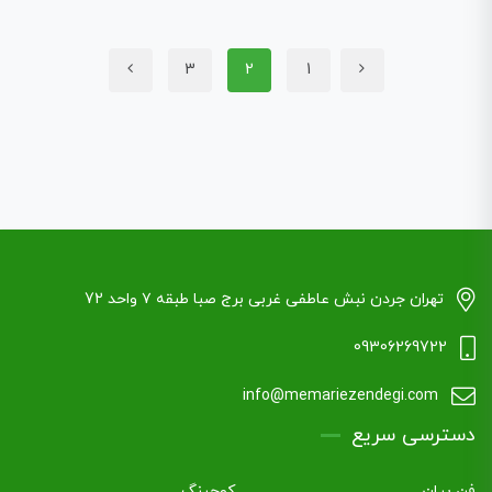
3
2
1
تهران جردن نبش عاطفی غربی برج صبا طبقه ۷ واحد 72
09306269722
info@memariezendegi.com
دسترسی سریع
فن بیان
کوچینگ