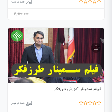
احمد دباغیان
4,960,000
فیلم سمینار آموزش طرزفکر
احمد دباغیان