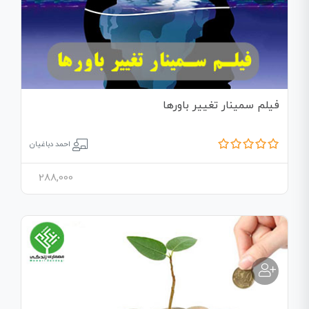
فیلم سمینار تغییر باورها
احمد دباغیان
288,000