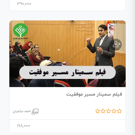
390,000
فیلم سمینار مسیر موفقیت
احمد دباغیان
198,000