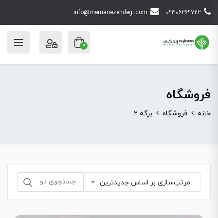
info@memariezendegi.com
09306269722
0
فروشگاه
خانه
فروشگاه
برگه 2
جستجو
مرتب‌سازی بر اساس جدیدترین
برای: