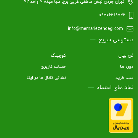
تهران جردن نبش عاطفی غربی برج صبا طبقه ۷ واحد 72
09306269722
info@memariezendegi.com
دسترسی سریع
فن بیان
کوچینگ
دوره ها
حساب کاربری
سبد خرید
نشانی کانال ما در ایتا
نماد های اعتماد