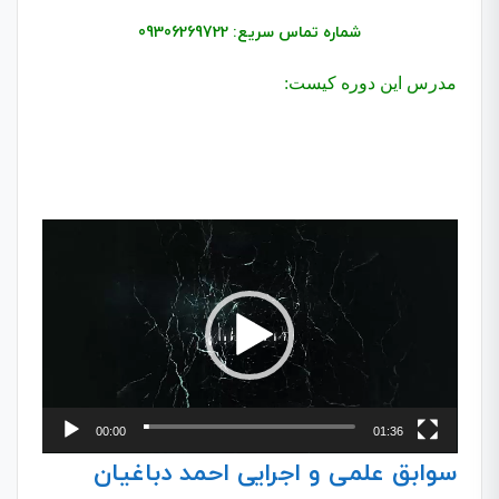
شماره تماس سریع: 09306269722
مدرس این دوره کیست:
نمایشگر
ویدیو
00:00
01:36
سوابق علمی و اجرایی احمد دباغیان