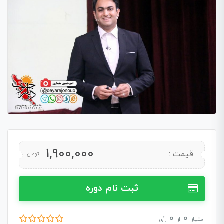
1,900,000
قیمت :
تومان
ثبت نام دوره
0
0
امتیاز
از
رأی