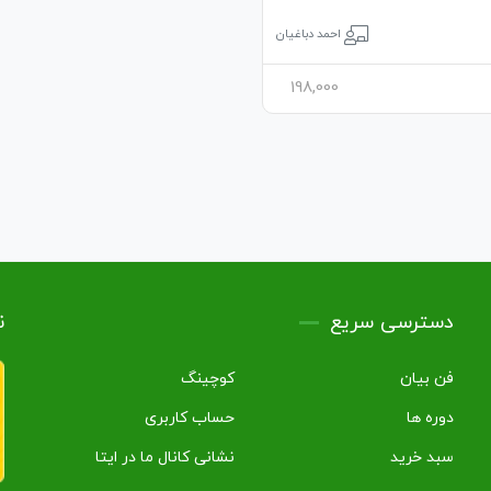
احمد دباغیان
198,000
دسترسی سریع
ن
فن بیان
کوچینگ
دوره ها
حساب کاربری
سبد خرید
نشانی کانال ما در ایتا