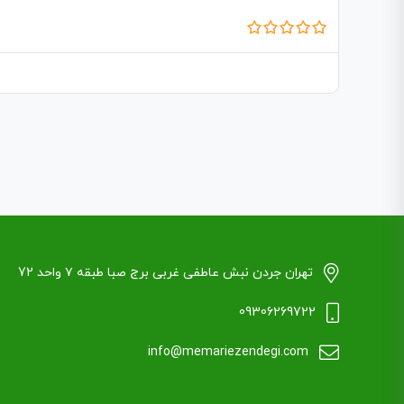
تهران جردن نبش عاطفی غربی برج صبا طبقه ۷ واحد 72
09306269722
info@memariezendegi.com