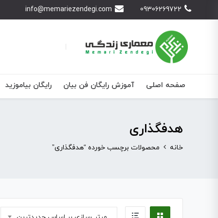
info@memariezendegi.com
09306269722
صفحه اصلی
آموزش رایگان فن بیان
رایگان بیاموزید
هدفگذاری
خانه
محصولات برچسب خورده “هدفگذاری”
مرتب‌سازی بر اساس جدیدترین