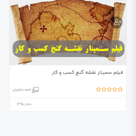
فیلم سمینار نقشه گنج کسب و کار
احمد دباغیان
490,000