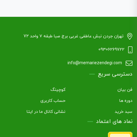
تهران جردن نبش عاطفی غربی برج صبا طبقه ۷ واحد 72
09306269722
info@memariezendegi.com
دسترسی سریع
فن بیان
کوچینگ
دوره ها
حساب کاربری
سبد خرید
نشانی کانال ما در ایتا
نماد های اعتماد