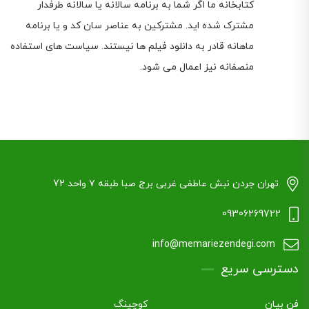
کتابخانه ما اگر شما به برنامه سالانه یا سالانه طرفدار
مشترک شده اید. مشترکین به عناصر سان کد و یا برنامه
ماهانه قادر به دانلود فیلم ها نیستند. سیاست های استفاده
منصفانه نیز اعمال می شود.
تهران جردن نبش عاطفی غربی برج صبا طبقه ۷ واحد 72
09306269722
info@memariezendegi.com
دسترسی سریع
فن بیان
کوچینگ